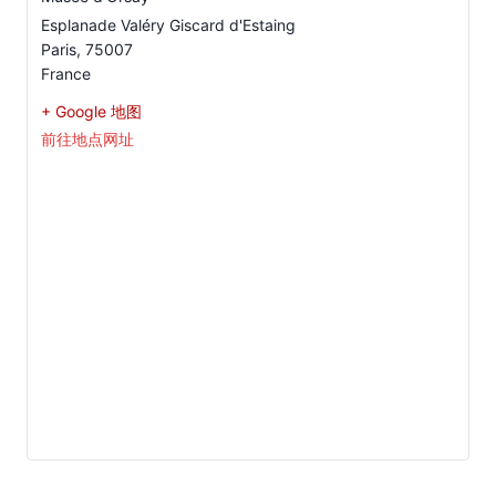
Esplanade Valéry Giscard d'Estaing
Paris
,
75007
France
+ Google 地图
前往地点网址