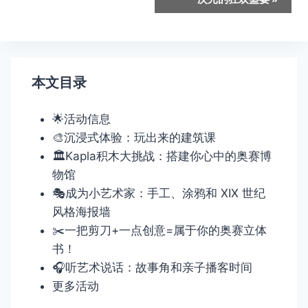
导
航
本文目录
🌟活动信息
🎨沉浸式体验：玩出来的建筑课
🏛️Kapla积木大挑战：搭建你心中的奥赛博
物馆
🎭成为小艺术家：手工、涂鸦和 XIX 世纪
风格海报墙
✂️一把剪刀+一点创意=属于你的奥赛立体
书！
🎧听艺术说话：故事角和亲子播客时间
更多活动