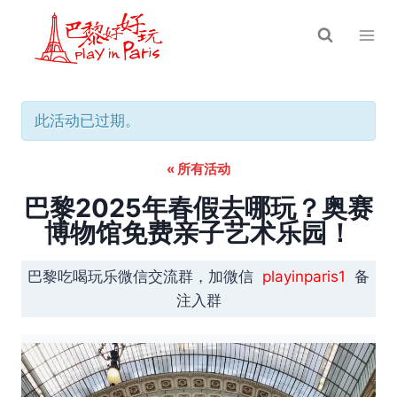
跳
到
内
容
此活动已过期。
« 所有活动
巴黎2025年春假去哪玩？奥赛
博物馆免费亲子艺术乐园！
巴黎吃喝玩乐微信交流群，加微信
playinparis1
备
注入群