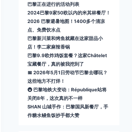
巴黎正在进行的活动列表
2024巴黎9家50欧以内的米其林餐厅！
2026 巴黎避暑地图！1400多个清凉
点、免费饮水点
巴黎新川菜和烤鱼就藏在这家甜品小
店！李二家麻辣香锅
巴黎9.9欧炸鸡饭套餐？这家Châtelet
宝藏餐厅，真的被我挖到了
📅 2026年5月1日劳动节巴黎去哪玩？
这些地方不打烊！
🚇 巴黎地铁大变动：République站将
关闭8年，这次真的不一样
SHAN 山城手作：巴黎国风新餐厅，手
作糖水鳗鱼饭抄手都大赞