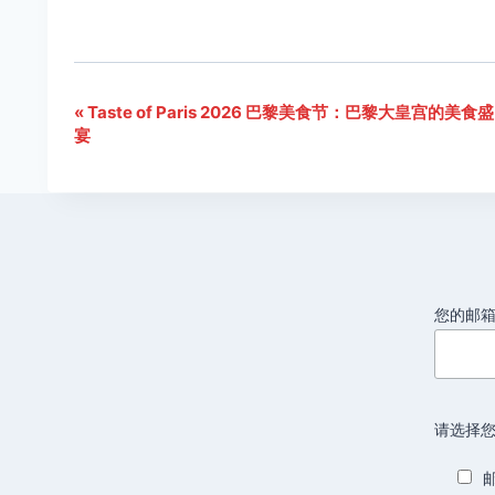
«
Taste of Paris 2026 巴黎美食节：巴黎大皇宫的美食盛
活
宴
动
导
航
您的邮
请选择您