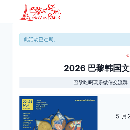
跳
到
内
容
此活动已过期。
«
2026 巴黎韩国文化节
巴黎吃喝玩乐微信交流群
5 月