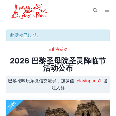
跳
到
内
容
此活动已过期。
« 所有活动
2026 巴黎圣母院圣灵降临节
活动公布
巴黎吃喝玩乐微信交流群，加微信
playinparis1
备
注入群