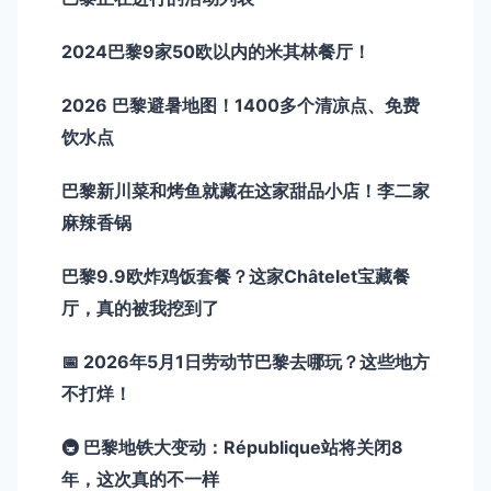
2024巴黎9家50欧以内的米其林餐厅！
2026 巴黎避暑地图！1400多个清凉点、免费
饮水点
巴黎新川菜和烤鱼就藏在这家甜品小店！李二家
麻辣香锅
巴黎9.9欧炸鸡饭套餐？这家Châtelet宝藏餐
厅，真的被我挖到了
📅 2026年5月1日劳动节巴黎去哪玩？这些地方
不打烊！
🚇 巴黎地铁大变动：République站将关闭8
年，这次真的不一样